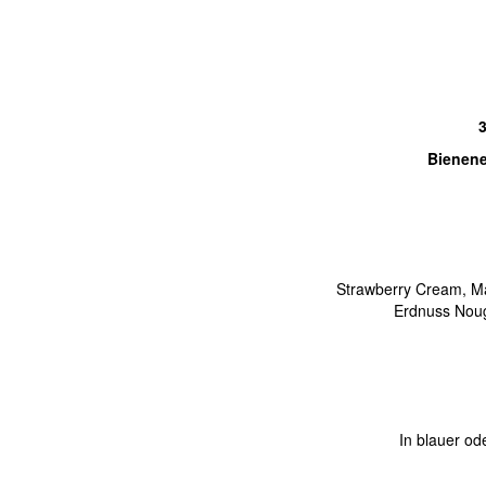
3
Bienen
Strawberry Cream, M
Erdnuss Noug
In blauer o