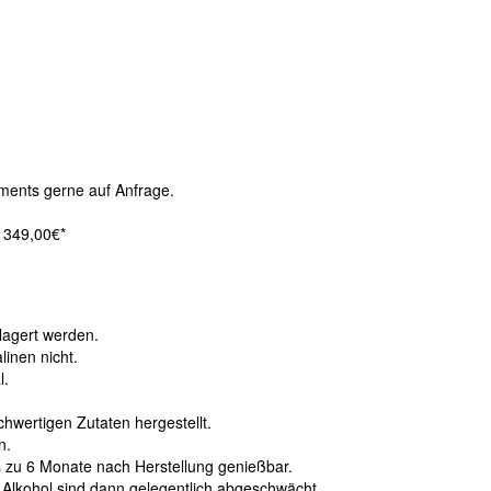
ements gerne auf Anfrage.
 349,00€*
lagert werden.
inen nicht.
l.
hwertigen Zutaten hergestellt.
n.
is zu 6 Monate nach Herstellung genießbar.
Alkohol sind dann gelegentlich abgeschwächt