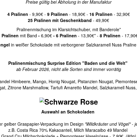
Preise gültig bei Abholung in der Manufaktur
4 Pralinen
- 9,90€ -
9 Pralinen
- 18,90€ -
16 Pralinen
- 32,90€
25 Pralinen mit Geschenkband
- 49,90€
Pralinenmischung im Klarsichtschuber, mit Banderole*
 Pralinen
mit Band
-
6,90€
- 6 Pralinen
- 13,90€* -
8 Pralinen
- 17,90
engel
in weißer Schokolade mit verborgener Salzkaramell Nuss Praline
Pralinenmischung Surprise Edition "Baden und die Welt"
ab Februar 2026, nicht alle Sorten sind immer vorrätig
andel Himbeere, Mango, Honig Nougat, Pistanzien Nougat, Piemontes
at, Zitrone Marshmallow, Tartufi Amaretto Mandel, Salzkaramell Nuss
Auswahl an Schokoladen
der gelber Graspapier-Verpackung im Design
"Wildkräuter und Vögel" - j
z.B. Costa Rica 70% Kakaoanteil, Milch Maracaibo 49 Mandel
Grand Cru Milchschokolade + Piemonteser Haselnüsse
- 7,90€ (80g)