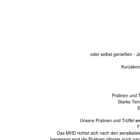
oder selbst genießen - J
Kurzabon
Pralinen und 
Starke Tem
E
Unsere Pralinen und Trüffel w
F
Das MHD richtet sich nach den sensibelste
Insgesamt sind die Pralinen oftmals auch
nac