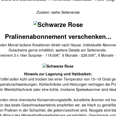
Zutaten: siehe Seitenende
Pralinenabonnement verschenken...
eden Monat leckere Kreationen direkt nach Hause. Individuelle Abonn
Gutscheine gerne erhältlich, weitere Details am Seitenende:
nement 3 x 16er Surprise - 119,00€*, 6 Monate - 229,00€*, 9 Monate -
Hinweis zur Lagerung und Haltbarkeit:
Trüffel sollen kühl und trocken bei einer Temperatur von 15–18 Grad ge
peraturschwankungen, Kühlschränke und Heizungen vertragen die Pral
in Weinkühlschrank oder eine kühle, trockene Speisekammer sind idea
erden ohne chemische Konservierungsstoffe, künstliche Aromen mit hoc
ür das beste Geschmackserlebnis empfehlen wir, sie frisch zu genieße
n Pralinen in der Schachtel, die gekennzeichnet sind. Nougats sind b
h Ablauf des Mindesthaltbarkeitsdatums
verzehrfähig. Geschmack und 